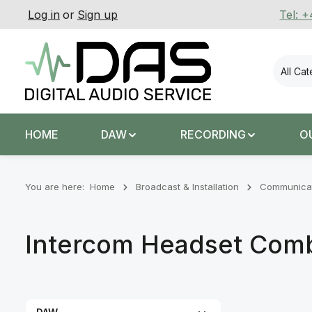
Log in
or
Sign up
Tel: 
p to main content
Skip to search
Skip to main navigation
All Ca
HOME
DAW
RECORDING
O
You are here:
Home
Broadcast & Installation
Communicat
Intercom Headset Comb