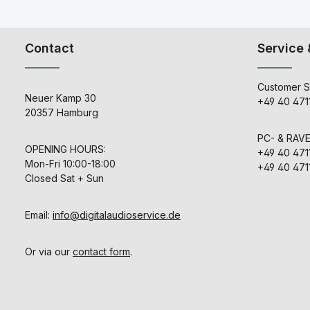
Konsolen*.*S
ibilitätstab
Herstell
Kampfta
Contact
Service 
Langlebig
KomfortMaxw
aus einem vö
hochwertigen
Customer S
Aluminiumb
Neuer Kamp 30
+49 40 471
einem Kop
20357 Hamburg
Federstahl
Langlebigk
Spielen Sie 
PC- & RAV
ganzen Ta
OPENING HOURS:
+49 40 471
ganze Nach
Mon-Fri 10:00-18:00
+49 40 471
luxuriösen, 
Closed Sat + Sun
Ohrpolster
austauschba
Die vers
Zweika
Email:
info@digitalaudioservice.de
Ohrmuscheln
eine erstklas
Geräuschredu
Or via our
contact form
.
schirmen Ih
ab. Drahtlos
mit extrem
LatenzSpiel
zuverlässige