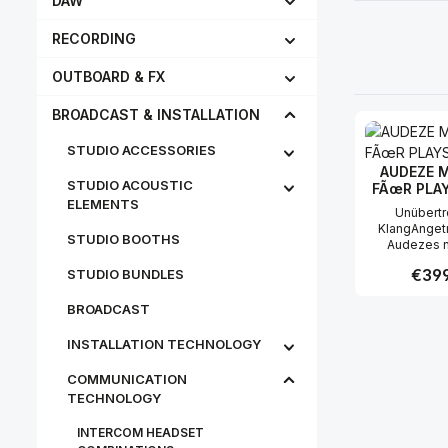
DAW
RECORDING
OUTBOARD & FX
BROADCAST & INSTALLATION
STUDIO ACCESSORIES
AUDEZE 
STUDIO ACOUSTIC
FÃœR PLA
ELEMENTS
Unübertr
KlangAnget
STUDIO BOOTHS
Audezes 
planaren ma
Regula
€399
STUDIO BUNDLES
90-mm-Treibe
als dem Dre
BROADCAST
Treiberfl
Produc
führenden We
liefert Maxwe
INSTALLATION TECHNOLOGY
Bässe und p
Präzision. Au
COMMUNICATION
genießen we
TECHNOLOGY
Vertrauen 
Aufnahm
INTERCOM HEADSET
Spielestu