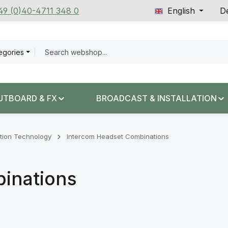
+49 (0)40-4711 348 0
English
De
tegories
UTBOARD & FX
BROADCAST & INSTALLATION
ion Technology
Intercom Headset Combinations
inations