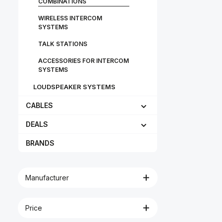
COMBINATIONS
verfügen über
Technologie
WIRELESS INTERCOM
Unifor
Schwingspulen
SYSTEMS
Magnete und
Waveguides. 
TALK STATIONS
erstkla
hochauflöse
ACCESSORIES FOR INTERCOM
mit bis zu 2
SYSTEMS
über Wire
USB.Geschmi
LOUDSPEAKER SYSTEMS
Wettbewerb
Ihre Gegne
CABLES
bevor sie Sie
verschaffe
einen Vorte
DEALS
Match. F
Profispieler 
BRANDS
Audeze-Head
ihrer blit
Reaktion 
detailliert
Verpassen S
Manufacturer
die Ruf
Teamkolleg
schnell ein
Price
Game-Chat-M
Mac 